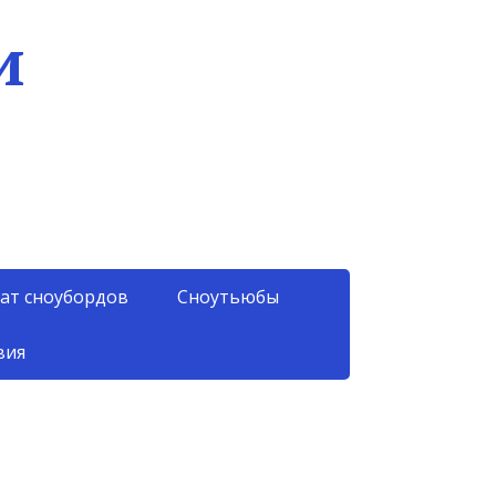
и
ат сноубордов
Сноутьюбы
вия