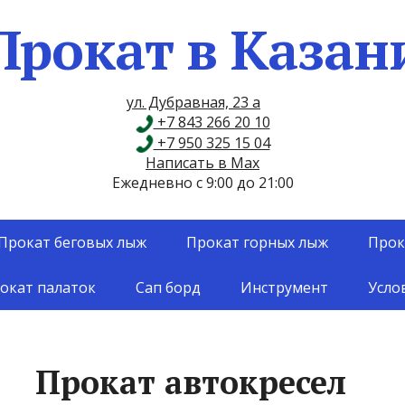
Прокат в Казан
ул. Дубравная, 23 а
+7 843 266 20 10
+7 950 325 15 04
Написать в Max
Ежедневно с 9:00 до 21:00
Прокат беговых лыж
Прокат горных лыж
Прок
окат палаток
Сап борд
Инструмент
Усло
Прокат автокресел