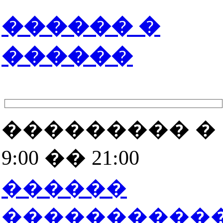
������ �
������
��������� �
9:00 �� 21:00
������
����������