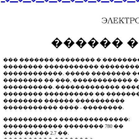
������ 
��� ������� �������� � �������
�������� ����������� �������
������������. ����� �������� �
�������� �� ���, ������������ 
����������. ������������� ����
�������� ���������� �� �������
�������� ������ ����������
����������� ���� - ��������.
����������� ��������������:
������������ �������� 780 ��
���� ����� 2.7 ��.