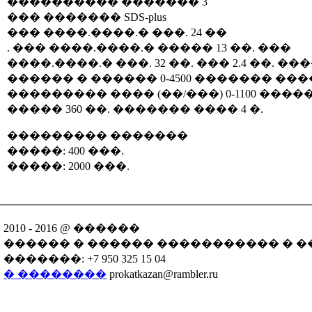
���������� ������� 3
��� ������� SDS-plus
��� ����.����.� ���. 24 ��
. ��� ����.����.� ����� 13 ��. ���
����.����.� ���. 32 ��. ��� 2.4 ��. 
������ � ������ 0-4500 ������� ��
��������� ���� (��/���) 0-1100 ���
����� 360 ��. ������� ���� 4 �.
��������� �������
�����: 400 ���.
�����: 2000 ���.
2010 - 2016 @ ������
������ � ������ ����������� � �
�������: +7 950 325 15 04
� ��������
prokatkazan@rambler.ru